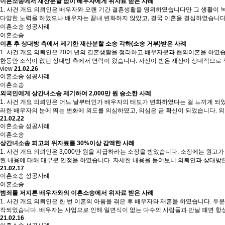
이혼소송에서 재산분할 없이 배우자에게 위자료 받은 사례
1. 사건 개요 의뢰인은 배우자와 오랜 기간 결혼생활을 영위하였습니다만 그 생활이 
다양한 노력을 하였으나 배우자는 끝내 변화하지 않았고, 결국 이혼을 결심하였습니다.
이혼소송 성공사례
이혼소송
이혼 후 상대방 측에서 제기한 재산분할 소송 각하(소송 거부)받은 사례
1. 사건 개요 의뢰인은 20여 년의 결혼생활을 정리하고 배우자분과 협의이혼을 하였
한동안 소식이 없던 상대방 측에서 연락이 왔습니다. 자신이 받은 재산이 상대적으로 
view
21.02.26
이혼소송 성공사례
이혼소송
외국인에게 상간녀소송 제기하여 2,000만 원 승소한 사례
1. 사건 개요 의뢰인은 어느 날부터인가 배우자의 태도가 변화하였다는 걸 느끼게 되
러한 배우자의 눈에 띄는 변화에 외도를 의심하였고, 의심은 곧 확신이 되었습니다. 
21.02.22
이혼소송 성공사례
이혼소송
상간녀소송 피고의 위자료를 30%이상 감액한 사례
1. 사건 개요 의뢰인은 3,000만 원을 지급하라는 소장을 받았습니다. 소장에는 
된 내용에 대해 대부분 인정을 하였습니다. 자세한 내용을 들어보니 의뢰인과 상대방
21.02.17
이혼소송 성공사례
이혼소송
범죄를 저지른 배우자와의 이혼소송에서 위자료 받은 사례
1. 사건 개요 의뢰인은 한 번 이혼의 아픔을 겪은 후 배우자와 재혼을 하였습니다.
작되었습니다. 배우자는 사업으로 인해 일면식이 없는 다수의 사람들과 만날 때면 항
21.02.16