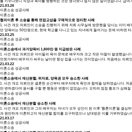
를 키우다보니 직장과 육아를 병행하는 것은 생각보다 쉽지 않은 일이었습니다. 급여가
21.03.26
이혼소송 성공사례
이혼소송
협의이혼 후 소송을 통해 면접교섭을 구체적으로 정리한 사례
1. 사건 개요 의뢰인이 소송을 진행하기 위해 저희 사무실에 방문했을 당시는 이미 배
던 양육비는 50만원으로, 현재 학교를 다니고 있는 자녀에게 들어가는 돈에 비하면 
21.03.25
이혼소송 성공사례
이혼소송
이혼소송에서 과거양육비 1,800만 원 지급받은 사례
1. 사건 개요 의뢰인은 아이들의 육아 문제로 배우자와 크고 작은 마찰이 발생했습니
언젠가부터 배우자가 싸우는 날이면 항상 집을 나가는 것이었습니다. 처음에는 의뢰인
21.03.22
이혼소송 성공사례
이혼소송
이혼소송에서 재산분할, 위자료, 양육권 모두 승소한 사례
1. 사건 개요 의뢰인은 결혼한 순간부터 배우자에게 폭언과 협박을 당하였습니다. 
만 변하겠다며 용서를 구할 뿐 행동은 변함이 없었습니다. 오히려 점점 횡포가 심해질 
이혼소송 성공사례
이혼소송
이혼소송에서 재산분할 승소한 사례
1. 사건 개요 의뢰인과 그의 배우자는 자녀가 모두 성인이 된 이후 '황혼이혼'을 결
과 원만하게 이혼하고자 재산분할 합의를 요구하였으나 상대방은 이를 거부하였습니다.
21.03.17
이혼소송 성공사례
이혼소송