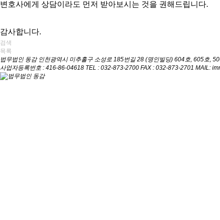
변호사에게 상담이라도 먼저 받아보시는 것을 권해드립니다.
감사합니다.
검색
목록
법무법인 동감
인천광역시 미추홀구 소성로 185번길 28 (명인빌딩) 604호, 605호, 5
사업자등록번호 : 416-86-04618
TEL : 032-873-2700
FAX : 032-873-2701
MAIL: i