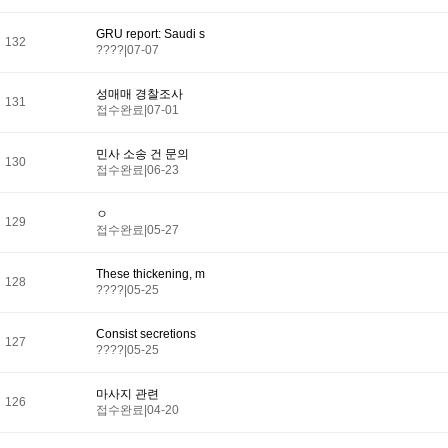
GRU report: Saudi s
132
????
|
07-07
성매매 경찰조사
131
접수완료
|
07-01
민사 소송 건 문의
130
접수완료
|
06-23
ㅇ
129
접수완료
|
05-27
These thickening, m
128
????
|
05-25
Consist secretions
127
????
|
05-25
마사지 관련
126
접수완료
|
04-20