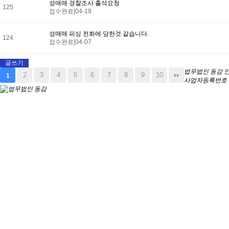
성매매 경찰조사 출석요청
125
접수완료
|
04-19
성매매 피싱 전화에 당한것 같습니다.
124
접수완료
|
04-07
글쓰기
법무법인 동감
인
2
3
4
5
6
7
8
9
10
1
사업자등록번호 : 4