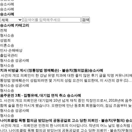
승소사례
승소사례
승소사례
검색
승소사례 카테고리
전체
형사소송
성범죄
이혼소송
민사·손해배상
출입국관리
형사소송 성공사례
형사소송
치과 비방글 게시 (정통망법 명예훼손) - 불송치(혐의없음)승소사례
사건의 개요 의뢰인이 한 강남 유명 치과에 대한 좋지 않은 후기 글을 익명 커뮤니
통망법 명예훼손이 성립되려면 몇 가지의 성립 요건이 필요한데, 이 사건의 경우 (1)…
형사소송 성공사례
형사소송
음주운전 3회 - 집행유예, 대기업 면직 취소 승소사례
1. 사건의 개요 의뢰인은 대기업에 10년 넘게 재직 중인 직장인으로서, 2018년에 
함께 술을 한잔 마시게 됐습니다. 오랜만에 만난 동호회 회원들이라, 점심 즈음부터 
형사소송 성공사례
형사소송
나이트클럽 폭행 합의금 받았는데 공동공갈로 고소 당한 의뢰인 - 불송치(무혐의) 승
​ 사건의 개요 ​ - 의뢰인은 인천의 한 나이트의 이사입니다. 작년의 어느 날도 평소처
니다. 나이트클럽 폭행 합의금 받았는데 공동공갈로 고소 당한 의뢰인 - 불송치(무혐의)