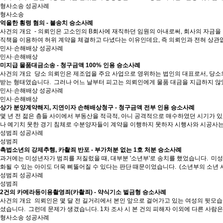
형사소송 성공사례
형사소송
억울한 횡령 혐의 - 불송치 승소사례
사건의 개요 ​ - 의뢰인은 고소인의 B회사에 재직하던 임원의 아내로써, 회사의 자금을 
직책을 이용하여 허위 계약을 체결하고 다녔다는 이유인데요, 즉 의뢰인과 전혀 상관
민사·손해배상 성공사례
민사·손해배상
미지급 물품대금소송 - 청구금액 100% 인용 승소사례
사건의 개요 ​ 당소 의뢰인은 제조업을 주요 사업으로 영위하는 법인의 대표로서, 당소
받는 형태였습니다. ​ 그러나 어느 날부터 피고는 의뢰인에게 물품 대금을 지급하지 
민사·손해배상 성공사례
민사·손해배상
상가 분양계약해지, 지연이자 손해배상청구 - 청구금액 전부 인용 승소사례
몇 년 전 젊은 층들 사이에서 부동산을 적극적, 아니 공격적으로 매수하였던 시기가 
나 예기치 못한 경기 침체로 수분양자들이 계약을 이행하지 못하자 시행사와 시공사는 
성범죄 성공사례
성범죄
촉법소년의 강제추행, 카촬죄 반포 - 부가처분 없는 1호 처분 승소사례
과거에는 미성년자가 범죄를 저질렀을 때, 대부분 '소년부'로 송치를 했었습니다. ​ 미
화될 수 있는 아이도 더욱 삐뚤어질 수 있다는 판단 때문이었습니다. ​ (소년부의 소년
성범죄 성공사례
성범죄
2건의 카메라등이용촬영죄(카촬죄) - 약식기소 벌금형 승소사례
사건의 개요 ​ 의뢰인은 몇 달 전 길거리에서 본인 앞으로 걸어가고 있는 여성의 뒷모
셨습니다. ​ 그런데 문제가 생겼습니다. 1차 조사 시 본 건의 피해자 이외에 다른 사
형사소송 성공사례