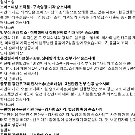
형사소송
보이스피싱 조직원 - 구속영장 기각 승소사례
사건의 개요 ​ 의뢰인은 보이스피싱의 조직원으로 오해를 받고 있는 자로써, 현금인출
를 찾아와주셨습니다. ​ ​ ​ 2. 동감의 조력 ​ 의뢰인의 가족분과의 면담과 제출된 증거를
형사소송 성공사례
형사소송
업무상 배임 항소 - 징역형에서 집행유예로 선처 받은 승소사례
사건의 개요 ​ - 의뢰인은 모 주식회사의 경리로, 업무를 수행하며 회사의 법인카드를 
된 의뢰인의 가족분께서 법무법인 동감에 2심을 맡겨주셨습니다. ​ ​ 2. 동감의 조력 ​ …
민사·손해배상 성공사례
민사·손해배상
혼인빙자위자료청구소송, 상대방의 항소 전부기각 승소사례
이전에 진행했었던 " 혼인빙자 민사소송 - 청구금액 전부 인용 " 사건의 항소심 재판
입니다. ​ 1심 재판이 1년 6개월 소요되었고, 2심 재판도 1년 3개월이 소요되어 총 3
민사·손해배상 성공사례
민사·손해배상
공무원 강간무고죄 민사소송(손해배상) - 3천만원 전부 인용 승소사례
사건의 개요 ​ 오늘 소개해 드릴 승소사례는,이전에 진행했었던 보복 강간 고소 사건 
고소했었던 사례인데, 일전에 강간죄에 대해 불기소 처분을 받은 후 의뢰인을 고소한
형사소송 성공사례
형사소송
무면허 음주운전 이진아웃 - 검사항소기각, 벌금형 확정 승소사례
**무면허 음주운전 이진아웃 - 검사항소기각, 벌금형 확정 승소사례** ​ 사건의 개요 ​ 
태로 운전을 하다가, 신호 대기 중에 잠이 들어버렸기 때문입니다. ​ 뒷 차 운전자의 신
성범죄 성공사례
성범죄
공무원 강제추행 - 기소유예 승소사례