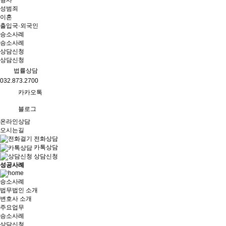
형사
성범죄
이혼
출입국·외국인
승소사례
승소사례
상담신청
상담신청
법률상담
032.873.2700
카카오톡
블로그
온라인상담
오시는길
전화상담
카톡상담
상담신청
성공사례
승소사례
법무법인 소개
변호사 소개
주요업무
승소사례
상담신청