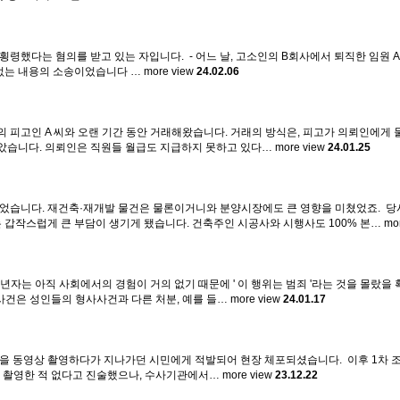
횡령했다는 혐의를 받고 있는 자입니다. ​ - 어느 날, 고소인의 B회사에서 퇴직한 임원
없는 내용의 소송이었습니다 …
more view
24.02.06
의 피고인 A 씨와 오랜 기간 동안 거래해왔습니다. 거래의 방식은, 피고가 의뢰인에게
않았습니다. 의뢰인은 직원들 월급도 지급하지 못하고 있다…
more view
24.01.25
있었습니다. 재건축·재개발 물건은 물론이거니와 분양시장에도 큰 영향을 미쳤었죠. ​ 
갑작스럽게 큰 부담이 생기게 됐습니다. 건축주인 시공사와 시행사도 100% 본…
mo
성년자는 아직 사회에서의 경험이 거의 없기 때문에 ' 이 행위는 범죄 '라는 것을 몰랐
 사건은 성인들의 형사사건과 다른 처분, 예를 들…
more view
24.01.17
습을 동영상 촬영하다가 지나가던 시민에게 적발되어 현장 체포되셨습니다. ​ 이후 1차
람은 촬영한 적 없다고 진술했으나, 수사기관에서…
more view
23.12.22