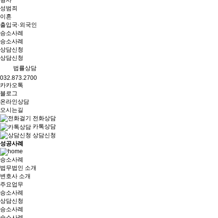
형사
성범죄
이혼
출입국·외국인
승소사례
승소사례
상담신청
상담신청
법률상담
032.873.2700
카카오톡
블로그
온라인상담
오시는길
전화상담
카톡상담
상담신청
성공사례
승소사례
법무법인 소개
변호사 소개
주요업무
승소사례
상담신청
승소사례
승소사례