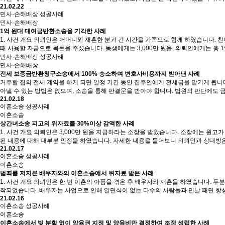
21.02.22
민사·손해배상 성공사례
민사·손해배상
1억 원대 대여금반환소송을 기각한 사례
1. 사건 개요 의뢰인은 어머니와 재혼한 분과 긴 시간을 가족으로 함께 하였습니다
때 사용할 자금으로 목돈을 주셨습니다. 동생에게는 3,000만 원을, 의뢰인에게는 총
민사·손해배상 성공사례
민사·손해배상
전세 보증금반환청구소송에서 100% 승소하여 변호사비용까지 받아낸 사례
거주할 집의 전세 계약을 하게 되면 일정 기간 동안 집주인에게 전세금을 맡기게 됩니
아낼 수 있는 방법은 없으며, 소송을 통해 판결문을 받아야 합니다. 법원의 판단에도 
21.02.18
이혼소송 성공사례
이혼소송
상간녀소송 피고의 위자료를 30%이상 감액한 사례
1. 사건 개요 의뢰인은 3,000만 원을 지급하라는 소장을 받았습니다. 소장에는 
된 내용에 대해 대부분 인정을 하였습니다. 자세한 내용을 들어보니 의뢰인과 상대방
21.02.17
이혼소송 성공사례
이혼소송
범죄를 저지른 배우자와의 이혼소송에서 위자료 받은 사례
1. 사건 개요 의뢰인은 한 번 이혼의 아픔을 겪은 후 배우자와 재혼을 하였습니다.
작되었습니다. 배우자는 사업으로 인해 일면식이 없는 다수의 사람들과 만날 때면 항
21.02.16
이혼소송 성공사례
이혼소송
이혼소송에서 빚 분할 없이 양육권 지정 및 양육비만 결정하여 조정 성립한 사례