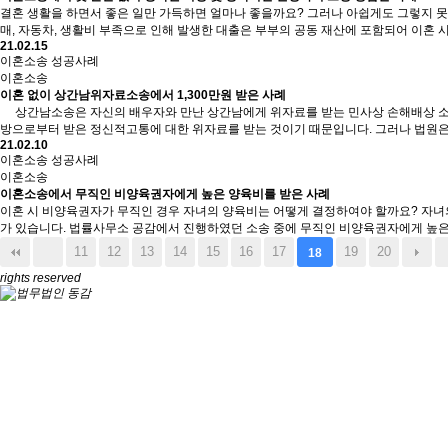
결혼 생활을 하면서 좋은 일만 가득하면 얼마나 좋을까요? 그러나 아쉽게도 그렇지 못한
매, 자동차, 생활비 부족으로 인해 발생한 대출은 부부의 공동 재산에 포함되어 이혼 
21.02.15
이혼소송 성공사례
이혼소송
이혼 없이 상간남위자료소송에서 1,300만원 받은 사례
상간남소송은 자신의 배우자와 만난 상간남에게 위자료를 받는 민사상 손해배상 소송
방으로부터 받은 정신적고통에 대한 위자료를 받는 것이기 때문입니다. 그러나 법원은 
21.02.10
이혼소송 성공사례
이혼소송
이혼소송에서 무직인 비양육권자에게 높은 양육비를 받은 사례
이혼 시 비양육권자가 무직인 경우 자녀의 양육비는 어떻게 결정하여야 할까요? 자녀의
가 있습니다. 법률사무소 공감에서 진행하였던 소송 중에 무직인 비양육권자에게 높은 
11
12
13
14
15
16
17
19
20
18
rights reserved