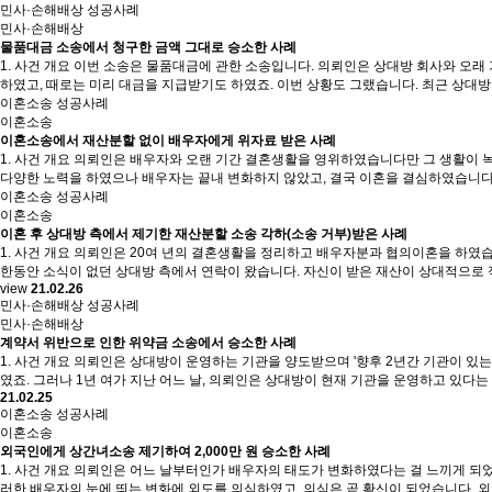
민사·손해배상 성공사례
민사·손해배상
물품대금 소송에서 청구한 금액 그대로 승소한 사례
1. 사건 개요 이번 소송은 물품대금에 관한 소송입니다. 의뢰인은 상대방 회사와 오
하였고, 때로는 미리 대금을 지급받기도 하였죠. 이번 상황도 그랬습니다. 최근 상대
이혼소송 성공사례
이혼소송
이혼소송에서 재산분할 없이 배우자에게 위자료 받은 사례
1. 사건 개요 의뢰인은 배우자와 오랜 기간 결혼생활을 영위하였습니다만 그 생활이 
다양한 노력을 하였으나 배우자는 끝내 변화하지 않았고, 결국 이혼을 결심하였습니다.
이혼소송 성공사례
이혼소송
이혼 후 상대방 측에서 제기한 재산분할 소송 각하(소송 거부)받은 사례
1. 사건 개요 의뢰인은 20여 년의 결혼생활을 정리하고 배우자분과 협의이혼을 하였
한동안 소식이 없던 상대방 측에서 연락이 왔습니다. 자신이 받은 재산이 상대적으로 
view
21.02.26
민사·손해배상 성공사례
민사·손해배상
계약서 위반으로 인한 위약금 소송에서 승소한 사례
1. 사건 개요 의뢰인은 상대방이 운영하는 기관을 양도받으며 '향후 2년간 기관이 있
였죠. 그러나 1년 여가 지난 어느 날, 의뢰인은 상대방이 현재 기관을 운영하고 있다
21.02.25
이혼소송 성공사례
이혼소송
외국인에게 상간녀소송 제기하여 2,000만 원 승소한 사례
1. 사건 개요 의뢰인은 어느 날부터인가 배우자의 태도가 변화하였다는 걸 느끼게 되
러한 배우자의 눈에 띄는 변화에 외도를 의심하였고, 의심은 곧 확신이 되었습니다. 