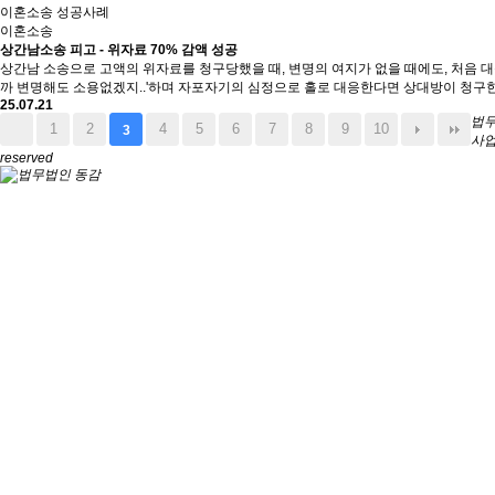
이혼소송 성공사례
이혼소송
상간남소송 피고 - 위자료 70% 감액 성공
상간남 소송으로 고액의 위자료를 청구당했을 때, 변명의 여지가 없을 때에도, 처음 
까 변명해도 소용없겠지..'하며 자포자기의 심정으로 홀로 대응한다면 상대방이 청구한
25.07.21
법무
1
2
4
5
6
7
8
9
10
3
사업
reserved