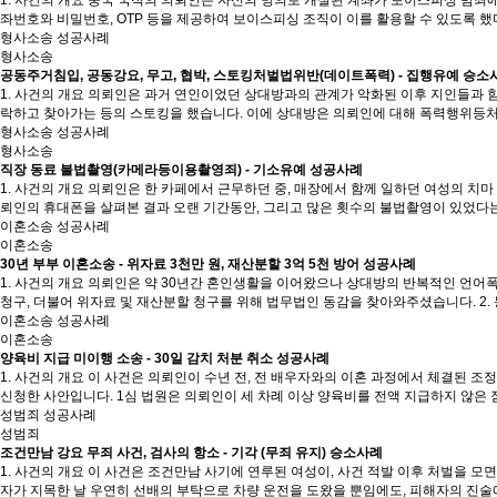
좌번호와 비밀번호, OTP 등을 제공하여 보이스피싱 조직이 이를 활용할 수 있도록
형사소송 성공사례
형사소송
공동주거침입, 공동강요, 무고, 협박, 스토킹처벌법위반(데이트폭력) - 집행유예 승소
1. 사건의 개요 의뢰인은 과거 연인이었던 상대방과의 관계가 악화된 이후 지인들과 
락하고 찾아가는 등의 스토킹을 했습니다. 이에 상대방은 의뢰인에 대해 폭력행위등처벌
형사소송 성공사례
형사소송
직장 동료 불법촬영(카메라등이용촬영죄) - 기소유예 성공사례
1. 사건의 개요 의뢰인은 한 카페에서 근무하던 중, 매장에서 함께 일하던 여성의 치마
뢰인의 휴대폰을 살펴본 결과 오랜 기간동안, 그리고 많은 횟수의 불법촬영이 있었다는
이혼소송 성공사례
이혼소송
30년 부부 이혼소송 - 위자료 3천만 원, 재산분할 3억 5천 방어 성공사례
1. 사건의 개요 의뢰인은 약 30년간 혼인생활을 이어왔으나 상대방의 반복적인 언어
청구, 더불어 위자료 및 재산분할 청구를 위해 법무법인 동감을 찾아와주셨습니다. 2.
이혼소송 성공사례
이혼소송
양육비 지급 미이행 소송 - 30일 감치 처분 취소 성공사례
1. 사건의 개요 이 사건은 의뢰인이 수년 전, 전 배우자와의 이혼 과정에서 체결된 
신청한 사안입니다. 1심 법원은 의뢰인이 세 차례 이상 양육비를 전액 지급하지 않은 
성범죄 성공사례
성범죄
조건만남 강요 무죄 사건, 검사의 항소 - 기각 (무죄 유지) 승소사례
1. 사건의 개요 이 사건은 조건만남 사기에 연루된 여성이, 사건 적발 이후 처벌을 
자가 지목한 날 우연히 선배의 부탁으로 차량 운전을 도왔을 뿐임에도, 피해자의 