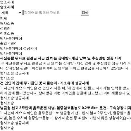
승소사례
승소사례
검색
전체
형사소송
성범죄
이혼소송
민사·손해배상
출입국관리
민사·손해배상 성공사례
민사·손해배상
재산분할 위자료 판결금 지급 안 하는 상대방 - 재산 압류 및 추심명령 성공 사례
※ 재산분할 위자료 판결금 지급 안 하는 상대방 - 재산 압류 및 추심명령 성공 사례
나, 상대방은 판결이 확정된 이후에도 연락을 피하고 판결금을 지급하지 않았습니다. 
형사소송 성공사례
형사소송
전 연인의 집에 주거침입 및 재물손괴 - 기소유예 성공사례
1. 사건의 개요 의뢰인은 전 연인과 다툰 뒤, '내 집에서 짐 들고 나가라'는 연락을
하여 집에 들어갔습니다. 상대방은 이런 의뢰인을 경찰에 신고했고, 이에 재물손괴 및 
형사소송 성공사례
형사소송
벌금형 선고 2주만에 음주운전 재범, 혈중알코올농도 0.2로 8km 운전 - 구속영장 기
1. 사건의 개요 의뢰인은 음주운전으로 벌금형이 선고된지 불과 2주 만에, 혈중알코올
재범, 높은 수치의 혈중알코올농도, 장거리 운전 등 죄질이 가볍지 않은 상황이었습니다
형사소송 성공사례
형사소송