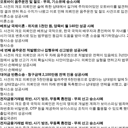
오토바이 음주운전 및 절도 - 무죄, 기소유예 승소사례
1. 사건의 개요 의뢰인은 술에 취한 상태에서 길가에 주차되어있던 오토바이를 발견하고
정 결과 면허 취소 수치가 나왔고 이로 인해 의뢰인은 음주운전 및 절도 사건으로 입건
이혼소송 성공사례
이혼소송
베트남 국제이혼 - 위자료 1천만 원, 양육비 월 140만 성공 사례
1. 사건의 개요 의뢰인은 베트남 국적으로, 한국 국적의 배우자과 혼인하여 두 자녀를
사가 대표 변호사로 있는 법무법인 동감의 도움을 받아 이혼 소송을 제기하였습니다. 2
형사소송 성공사례
형사소송
세 번째 음주운전 적발됐으나 집행유예 선고받은 성공사례
1. 사건의 개요 의뢰인은 과거 두 차례 음주운전으로 처벌받은 전력이 있음에도 3년
점에서 실형 선고가 거의 확실시되는 사안이었습니다. 의뢰인은 실형을 면하고자 법무
민사·손해배상 성공사례
민사·손해배상
대여금 반환소송 - 청구금액 2,100만원 전액 인용 성공사례
1. 사건의 개요 의뢰인은 5천만원을 빌려주면 6천만원으로 갚겠다는 상대방의 말에 5천
은 상태였습니다. 의뢰인은 여러 차례 변제를 독촉했으나 상대방은 연락을 피했고, 결국
형사소송 성공사례
형사소송
전자금융거래법 위반, 사기 방조, 무등록 환전업 - 무죄 선고 승소사례
1. 사건의 개요 중국 국적의 의뢰인은 자신의 명의로 개설된 계좌가 보이스피싱 범죄
좌번호와 비밀번호, OTP 등을 제공하여 보이스피싱 조직이 이를 활용할 수 있도록
출입국관리 성공사례
출입국관리
전자금융거래법 위반, 사기 방조, 무등록 환전업 - 무죄 선고 승소사례
1. 사건의 개요 중국 국적의 의뢰인은 자신의 명의로 개설된 계좌가 보이스피싱 범죄