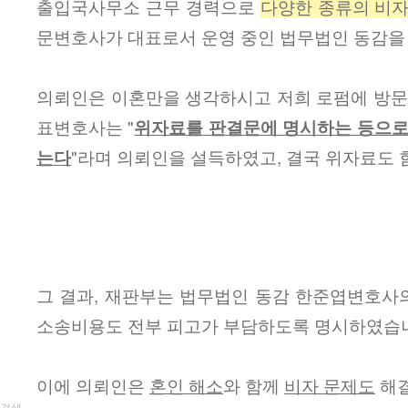
출입국사무소 근무 경력으로
다양한 종류의 비자
문변호사가 대표로서 운영 중인 법무법인 동감을
의뢰인은 이혼만을 생각하시고 저희 로펌에 방문
표변호사는 "
위자료를 판결문에 명시하는 등으로
는다
"라며 의뢰인을 설득하였고, 결국 위자료도 
그 결과, 재판부는 법무법인 동감 한준엽변호사
소송비용도 전부 피고가 부담하도록 명시하였습
이에 의뢰인은
혼인 해소
와 함께
비자 문제도
해결