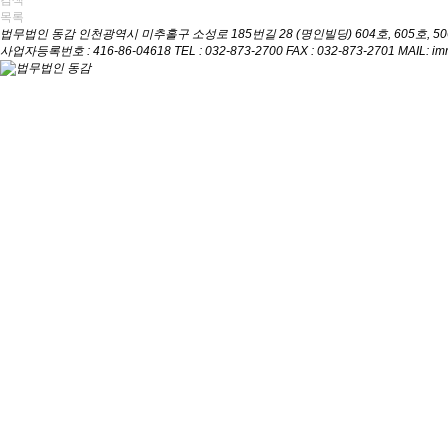
검색
목록
법무법인 동감
인천광역시 미추홀구 소성로 185번길 28 (명인빌딩) 604호, 605호, 5
사업자등록번호 : 416-86-04618
TEL : 032-873-2700
FAX : 032-873-2701
MAIL: i