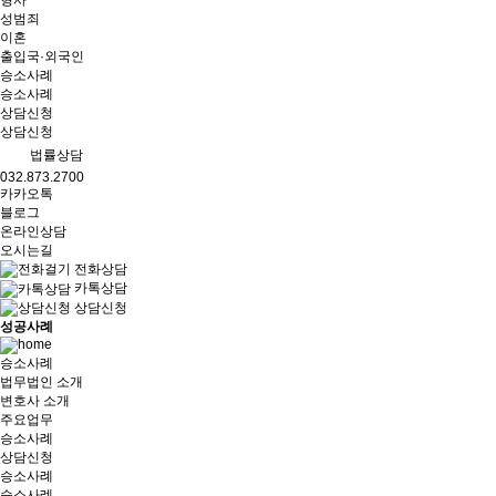
형사
성범죄
이혼
출입국·외국인
승소사례
승소사례
상담신청
상담신청
법률상담
032.873.2700
카카오톡
블로그
온라인상담
오시는길
전화상담
카톡상담
상담신청
성공사례
승소사례
법무법인 소개
변호사 소개
주요업무
승소사례
상담신청
승소사례
승소사례