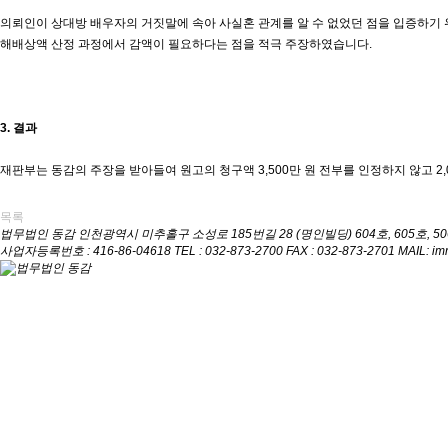
의뢰인이 상대방 배우자의 거짓말에 속아 사실혼 관계를 알 수 없었던 점을 입증하기 
해배상액 산정 과정에서 감액이 필요하다는 점을 적극 주장하였습니다.
3. 결과
재판부는 동감의 주장을 받아들여 원고의 청구액 3,500만 원 전부를 인정하지 않고 
목록
법무법인 동감
인천광역시 미추홀구 소성로 185번길 28 (명인빌딩) 604호, 605호, 5
사업자등록번호 : 416-86-04618
TEL : 032-873-2700
FAX : 032-873-2701
MAIL: i